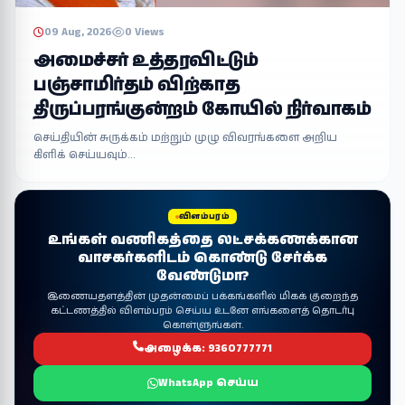
09 Aug, 2026
0 Views
அமைச்சர் உத்தரவிட்டும்
பஞ்சாமிர்தம் விற்காத
திருப்பரங்குன்றம் கோயில் நிர்வாகம்
செய்தியின் சுருக்கம் மற்றும் முழு விவரங்களை அறிய
கிளிக் செய்யவும்...
விளம்பரம்
உங்கள் வணிகத்தை லட்சக்கணக்கான
வாசகர்களிடம் கொண்டு சேர்க்க
வேண்டுமா?
இணையதளத்தின் முதன்மைப் பக்கங்களில் மிகக் குறைந்த
கட்டணத்தில் விளம்பரம் செய்ய உடனே எங்களைத் தொடர்பு
கொள்ளுங்கள்.
அழைக்க: 9360777771
WhatsApp செய்ய