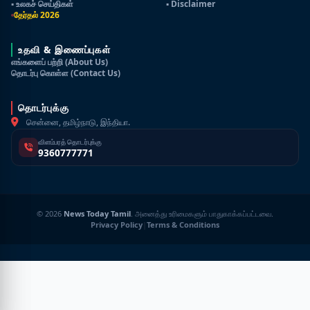
▪ உலகச் செய்திகள்
▪ Disclaimer
தேர்தல் 2026
உதவி & இணைப்புகள்
எங்களைப் பற்றி (About Us)
தொடர்பு கொள்ள (Contact Us)
தொடர்புக்கு
சென்னை, தமிழ்நாடு, இந்தியா.
விளம்பரத் தொடர்புக்கு
9360777771
© 2026
News Today Tamil
. அனைத்து உரிமைகளும் பாதுகாக்கப்பட்டவை.
Privacy Policy
|
Terms & Conditions