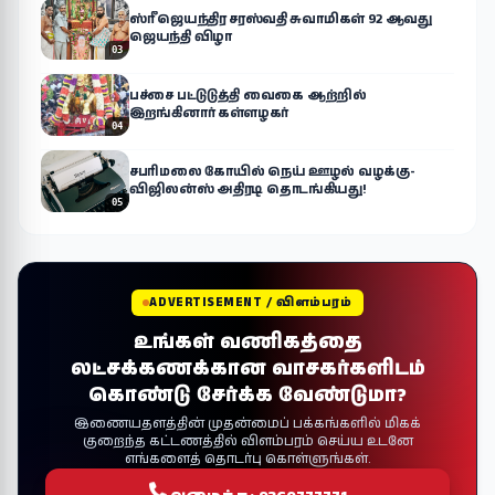
ஸ்ரீ ஜெயந்திர சரஸ்வதி சுவாமிகள் 92 ஆவது
ஜெயந்தி விழா
03
பச்சை பட்டுடுத்தி வைகை ஆற்றில்
இறங்கினார் கள்ளழகர்
04
சபரிமலை கோயில் நெய் ஊழல் வழக்கு-
விஜிலன்ஸ் அதிரடி தொடங்கியது!
05
ADVERTISEMENT / விளம்பரம்
உங்கள் வணிகத்தை
லட்சக்கணக்கான வாசகர்களிடம்
கொண்டு சேர்க்க வேண்டுமா?
இணையதளத்தின் முதன்மைப் பக்கங்களில் மிகக்
குறைந்த கட்டணத்தில் விளம்பரம் செய்ய உடனே
எங்களைத் தொடர்பு கொள்ளுங்கள்.