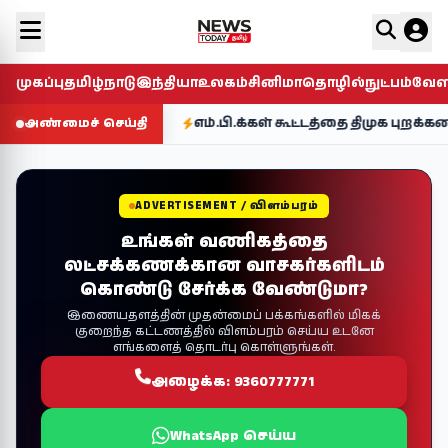
முகப்பு
தமிழ்நாடு
இந்தியா
உலகம்
சினிமா
தொழில்நுட்பம்
வே
கிறதா?
எம்.பி.க்கள் கூட்டத்தை திமுக புறக்கணித்தது .
அண்மைச் செய்தி
ADVERTISEMENT / விளம்பரம்
உங்கள் வணிகத்தை
லட்சக்கணக்கான வாசகர்களிடம்
கொண்டு சேர்க்க வேண்டுமா?
இணையதளத்தின் முதன்மைப் பக்கங்களில் மிகக்
குறைந்த கட்டணத்தில் விளம்பரம் செய்ய உடனே
எங்களைத் தொடர்பு கொள்ளுங்கள்.
அழைக்க: 9360777771
WhatsApp செய்ய