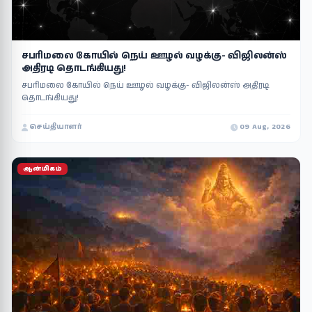
சபரிமலை கோயில் நெய் ஊழல் வழக்கு- விஜிலன்ஸ்
அதிரடி தொடங்கியது!
சபரிமலை கோயில் நெய் ஊழல் வழக்கு- விஜிலன்ஸ் அதிரடி
தொடங்கியது!
செய்தியாளர்
09 Aug, 2026
ஆன்மிகம்